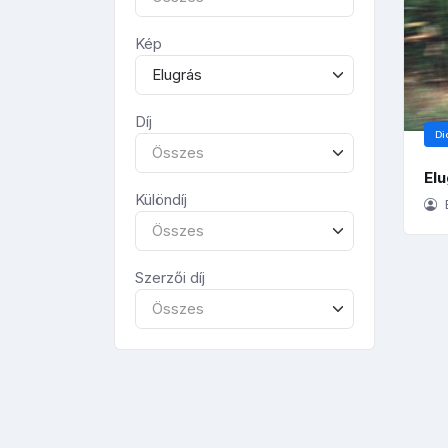
Kép
Elugrás
Díj
Di
Összes
El
Különdíj
B
Összes
Szerzői díj
Összes