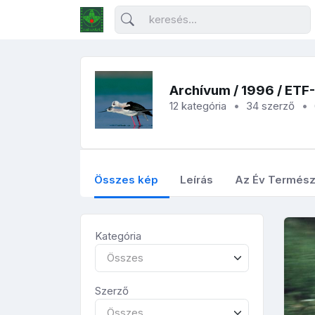
Archívum
/
1996
/ ETF
12 kategória
34 szerző
Összes kép
Leírás
Az Év Termész
Kategória
Összes
Szerző
Összes