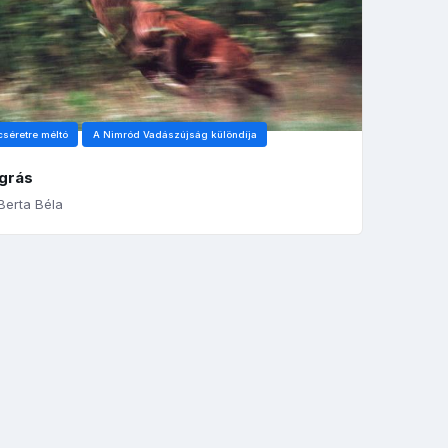
cséretre méltó
A Nimród Vadászújság különdíja
ugrás
erta Béla