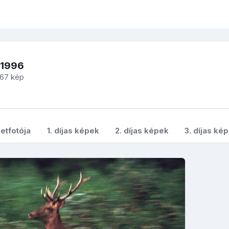
-1996
67 kép
etfotója
1. díjas képek
2. díjas képek
3. díjas ké