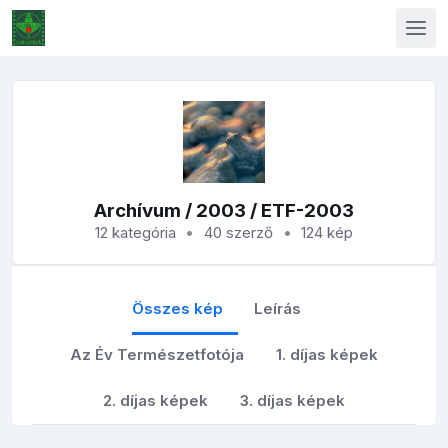
Archívum
/
2003
/ ETF-2003
12 kategória
40 szerző
124 kép
Összes kép
Leírás
Az Év Természetfotója
1. díjas képek
2. díjas képek
3. díjas képek