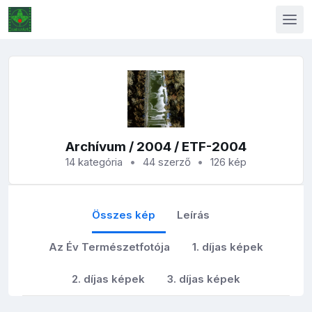
Archívum
/
2004
/ ETF-2004
14 kategória
44 szerző
126 kép
Összes kép
Leírás
Az Év Természetfotója
1. díjas képek
2. díjas képek
3. díjas képek