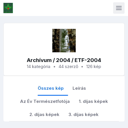
Archívum
/
2004
/ ETF-2004
14 kategória
44 szerző
126 kép
Összes kép
Leírás
Az Év Természetfotója
1. díjas képek
2. díjas képek
3. díjas képek