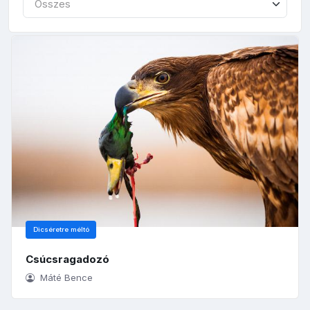
Összes
Dicséretre méltó
Csúcsragadozó
Máté Bence