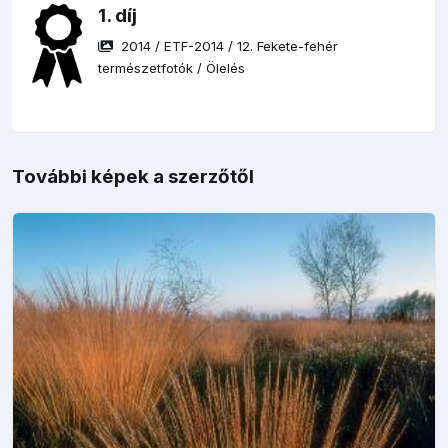
1. díj
2014
/
ETF-2014
/
12. Fekete-fehér
természetfotók
/
Ölelés
További képek a szerzőtől