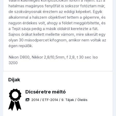
valami különleges kompozíciókon töröm a fejem. Ezt a
hatalmas magányos fenyőfát is sokszor fotóztam már,
de szokványosnak éreztem az eddigi képeket. Egyik
alkalommal a halszem objektívet tettem a gépemre, és
nagyon érdekes volt, ahogy a földet meggörbítette, és
a Tejút sávja pedig a másik oldalról keretezte a fát.
Sajnos órákat kellett mellette várnom, mire sikerült egy
olyan 30 másodpercet kifognom, amikor nem voltak az
égen repülők.
Nikon D800, Nikkor 2,8/10,5mm, f 2,8, t 30 sec Iso
3200
Díjak
Dicséretre méltó
2014
/
ETF-2014
/
9. Tájak
/
Ölelés