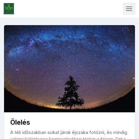
Ölelés
A téli időszakban sokat járok éjszaka fotózni, és mindig