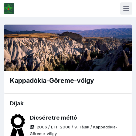
Kappadókia-Göreme-völgy
Díjak
Dicséretre méltó
2006
/
ETF-2006
/
9. Tájak
/
Kappadókia-
Göreme-völgy