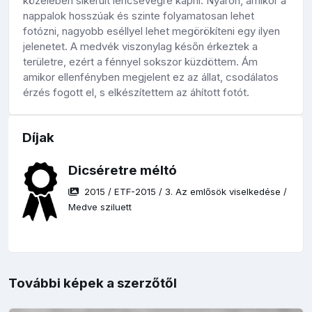
közelében sikerült lencsevégre kapni. Nyáron, amikor a
nappalok hosszúak és szinte folyamatosan lehet
fotózni, nagyobb eséllyel lehet megörökíteni egy ilyen
jelenetet. A medvék viszonylag későn érkeztek a
területre, ezért a fénnyel sokszor küzdöttem. Ám
amikor ellenfényben megjelent ez az állat, csodálatos
érzés fogott el, s elkészítettem az áhított fotót.
Díjak
Dicséretre méltó
2015
/
ETF-2015
/
3. Az emlősök viselkedése
/
Medve sziluett
További képek a szerzőtől