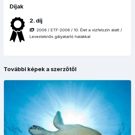
Díjak
2. díj
2006
/
ETF-2006
/
10. Élet a vízfelszín alatt
/
Levesteknős gályatartó halakkal
További képek a szerzőtől