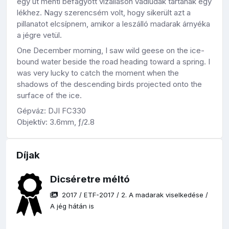
egy út menti befagyott vízálláson vadludak tartanak egy
lékhez. Nagy szerencsém volt, hogy sikerült azt a
pillanatot elcsípnem, amikor a leszálló madarak árnyéka
a jégre vetül.
One December morning, I saw wild geese on the ice-
bound water beside the road heading toward a spring. I
was very lucky to catch the moment when the
shadows of the descending birds projected onto the
surface of the ice.
Gépváz: DJI FC330
Objektív: 3.6mm, ƒ/2.8
Díjak
Dicséretre méltó
2017
/
ETF-2017
/
2. A madarak viselkedése
/
A jég hátán is