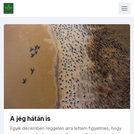
A jég hátán is
Egyik decemberi reggelen arra lettem figyelmes, hogy