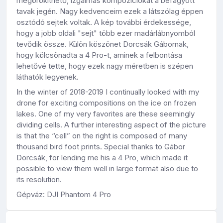
megörökíthető, izgalmas kompozíciókat a befagyott
tavak jegén. Nagy kedvenceim ezek a látszólag éppen
osztódó sejtek voltak. A kép további érdekessége,
hogy a jobb oldali "sejt" több ezer madárlábnyomból
tevődik össze. Külön köszönet Dorcsák Gábornak,
hogy kölcsönadta a 4 Pro-t, aminek a felbontása
lehetővé tette, hogy ezek nagy méretben is szépen
láthatók legyenek.
In the winter of 2018-2019 I continually looked with my
drone for exciting compositions on the ice on frozen
lakes. One of my very favorites are these seemingly
dividing cells. A further interesting aspect of the picture
is that the “cell” on the right is composed of many
thousand bird foot prints. Special thanks to Gábor
Dorcsák, for lending me his a 4 Pro, which made it
possible to view them well in large format also due to
its resolution.
Gépváz: DJI Phantom 4 Pro