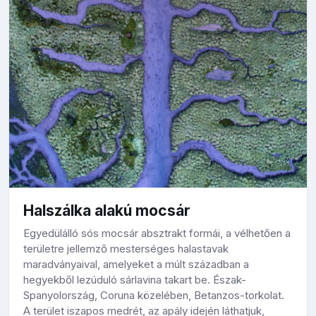
Halszálka alakú mocsár
Egyedülálló sós mocsár absztrakt formái, a vélhetően a
területre jellemző mesterséges halastavak
maradványaival, amelyeket a múlt században a
hegyekből lezúduló sárlavina takart be. Észak-
Spanyolország, Coruna közelében, Betanzos-torkolat.
A terület iszapos medrét, az apály idején láthatjuk,