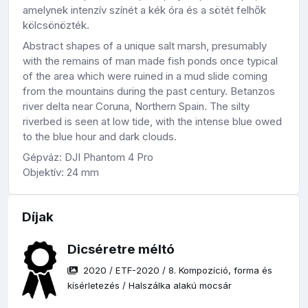
amelynek intenzív színét a kék óra és a sötét felhők
kölcsönözték.
Abstract shapes of a unique salt marsh, presumably
with the remains of man made fish ponds once typical
of the area which were ruined in a mud slide coming
from the mountains during the past century. Betanzos
river delta near Coruna, Northern Spain. The silty
riverbed is seen at low tide, with the intense blue owed
to the blue hour and dark clouds.
Gépváz: DJI Phantom 4 Pro
Objektív: 24 mm
Díjak
Dicséretre méltó
2020
/
ETF-2020
/
8. Kompozíció, forma és
kísérletezés
/
Halszálka alakú mocsár