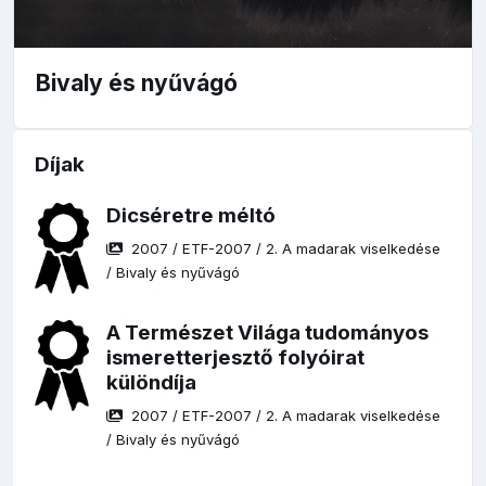
Bivaly és nyűvágó
Díjak
Dicséretre méltó
2007
/
ETF-2007
/
2. A madarak viselkedése
/
Bivaly és nyűvágó
A Természet Világa tudományos
ismeretterjesztő folyóirat
különdíja
2007
/
ETF-2007
/
2. A madarak viselkedése
/
Bivaly és nyűvágó