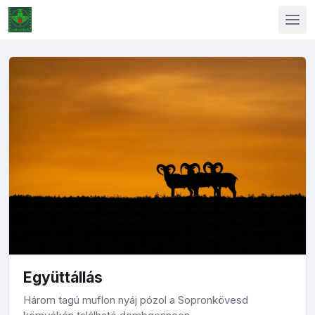
Együttállás
Három tagú muflon nyáj pózol a Sopronkövesd