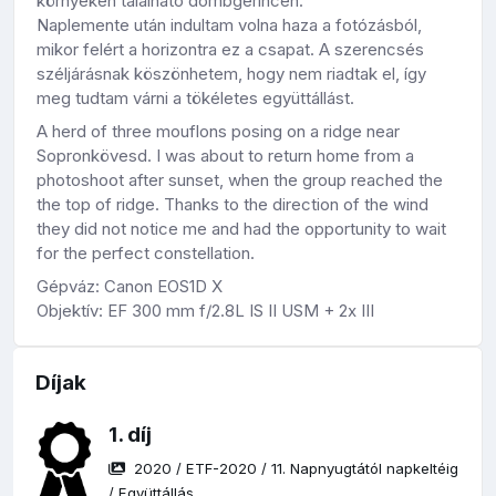
környékén található dombgerincen.
Naplemente után indultam volna haza a fotózásból,
mikor felért a horizontra ez a csapat. A szerencsés
széljárásnak köszönhetem, hogy nem riadtak el, így
meg tudtam várni a tökéletes együttállást.
A herd of three mouflons posing on a ridge near
Sopronkövesd. I was about to return home from a
photoshoot after sunset, when the group reached the
the top of ridge. Thanks to the direction of the wind
they did not notice me and had the opportunity to wait
for the perfect constellation.
Gépváz: Canon EOS1D X
Objektív: EF 300 mm f/2.8L IS II USM + 2x III
Díjak
1. díj
2020
/
ETF-2020
/
11. Napnyugtától napkeltéig
/
Együttállás