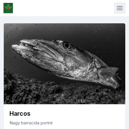
Harcos
Nagy barracida portré