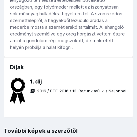
lenyűgöző természeti értékekben bővelkedő
országban, egy folyómeder mellett az iszonyatosan
sok műanyag hulladékra figyeltem fel. A szomszédos
szeméttelepről, a hegyekből lezúduló áradás a
mederbe mosta a szemétlerakó tartalmát. A lehangoló
eredményt szemlélve egy öreg horgászt vettem észre
amint a gondolom régi megszokott, de tönkretett
helyén próbálja a halat kifogni.
Díjak
1. díj
2016
/
ETF-2016
/
13. Rajtunk múlik!
/
Nejlonhal
További képek a szerzőtől