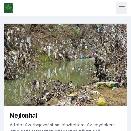
Nejlonhal
A fotót Azerbajdzsánban készítettem. Az egyébként