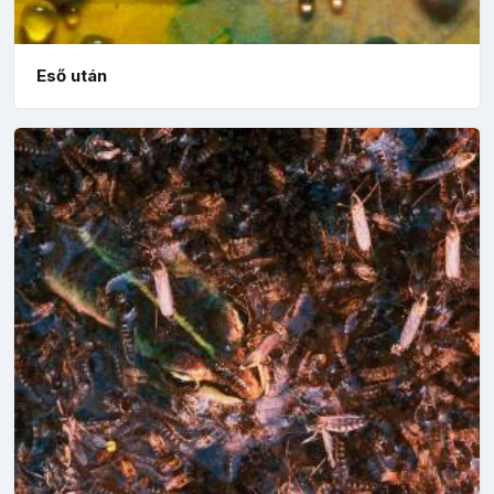
Eső után