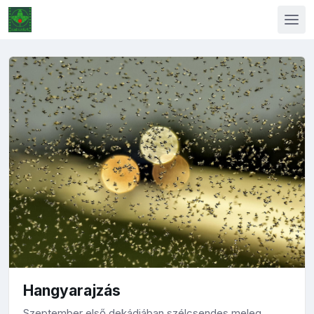
Hangyarajzás
Szeptember első dekádjában szélcsendes meleg