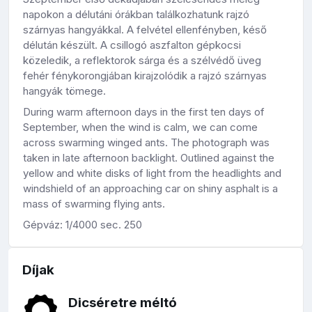
napokon a délutáni órákban találkozhatunk rajzó
szárnyas hangyákkal. A felvétel ellenfényben, késő
délután készült. A csillogó aszfalton gépkocsi
közeledik, a reflektorok sárga és a szélvédő üveg
fehér fénykorongjában kirajzolódik a rajzó szárnyas
hangyák tömege.
During warm afternoon days in the first ten days of
September, when the wind is calm, we can come
across swarming winged ants. The photograph was
taken in late afternoon backlight. Outlined against the
yellow and white disks of light from the headlights and
windshield of an approaching car on shiny asphalt is a
mass of swarming flying ants.
Gépváz: 1/4000 sec. 250
Díjak
Dicséretre méltó