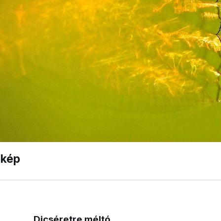
nkép
Dicséretre méltó