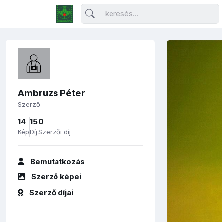
Ambruzs Péter
Szerző
14
15
0
Kép
Díj
Szerzői díj
Bemutatkozás
Szerző képei
Szerző díjai