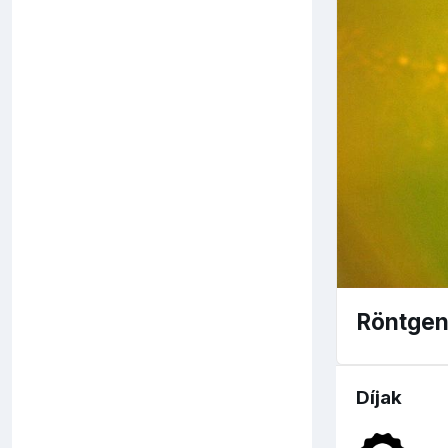
Röntge
Díjak