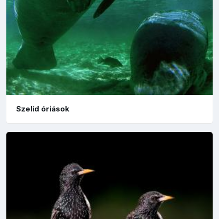
Szelíd óriások