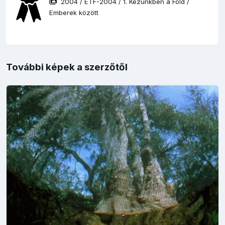
2004
/
ETF-2004
/
1. Kezünkben a Föld
/
Emberek között
További képek a szerzőtől