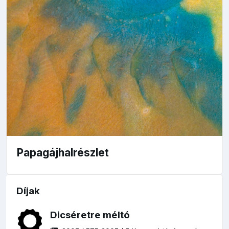
Papagájhalrészlet
Díjak
Dicséretre méltó