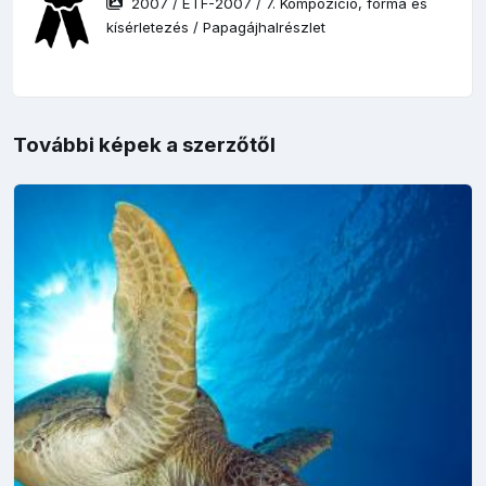
2007
/
ETF-2007
/
7. Kompozíció, forma és
kísérletezés
/
Papagájhalrészlet
További képek a szerzőtől