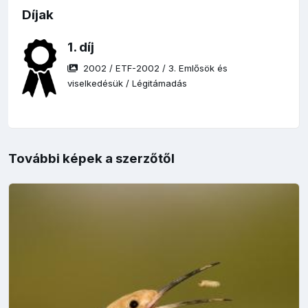
Díjak
1. díj
2002
/
ETF-2002
/
3. Emlősök és
viselkedésük
/
Légitámadás
További képek a szerzőtől