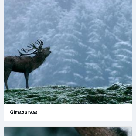
Gímszarvas