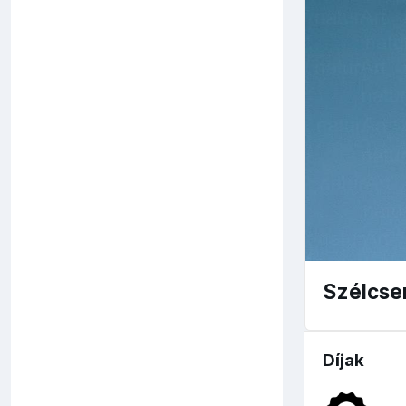
Szélcse
Díjak