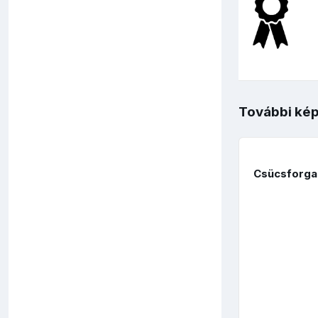
További kép
Csücsforga