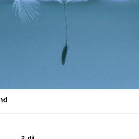
nd
2. díj