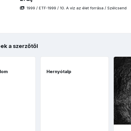
1999
/
ETF-1999
/
10. A víz az élet forrása
/
Szélcsend
ek a szerzőtől
lom
Hernyótalp