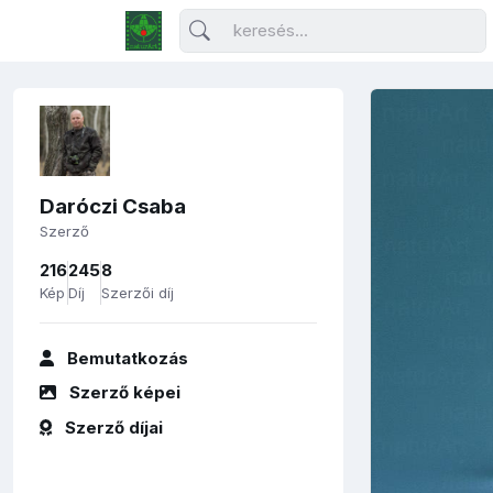
Daróczi Csaba
Szerző
216
245
8
Kép
Díj
Szerzői díj
Bemutatkozás
Szerző képei
Szerző díjai