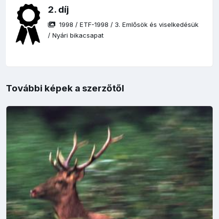
2. díj
1998
/
ETF-1998
/
3. Emlősök és viselkedésük
/
Nyári bikacsapat
További képek a szerzőtől