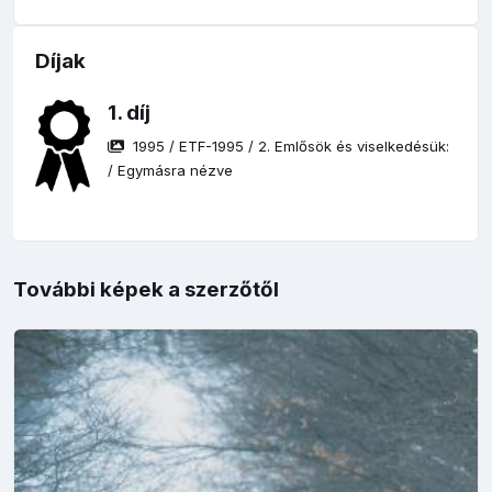
Díjak
1. díj
1995
/
ETF-1995
/
2. Emlősök és viselkedésük:
/
Egymásra nézve
További képek a szerzőtől