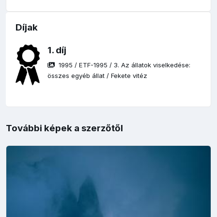
Díjak
1. díj
1995
/
ETF-1995
/
3. Az állatok viselkedése:
összes egyéb állat
/
Fekete vitéz
További képek a szerzőtől