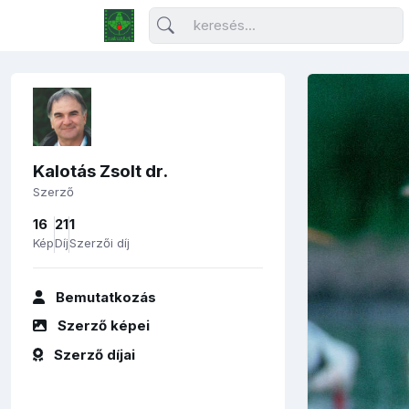
Kalotás Zsolt dr.
Szerző
16
21
1
Kép
Díj
Szerzői díj
Bemutatkozás
Szerző képei
Szerző díjai