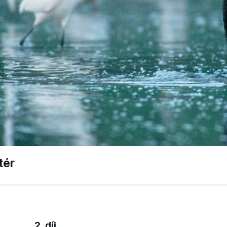
tér
2. díj