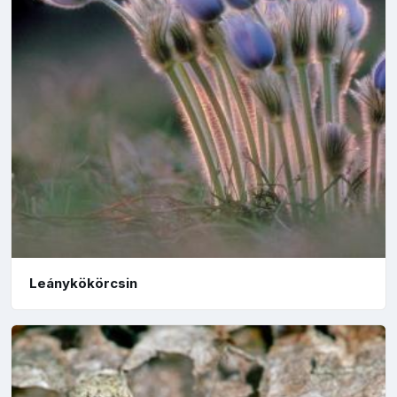
Leánykökörcsin