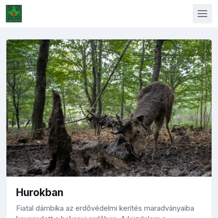
Hurokban
Fiatal dámbika az erdővédelmi kerítés maradványaiba