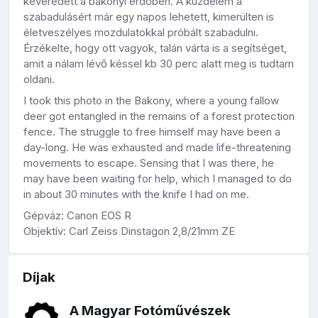
keveredett a bakonyi erdőben. A küzdelem a
szabadulásért már egy napos lehetett, kimerülten is
életveszélyes mozdulatokkal próbált szabadulni.
Érzékelte, hogy ott vagyok, talán várta is a segítséget,
amit a nálam lévő késsel kb 30 perc alatt meg is tudtam
oldani.
I took this photo in the Bakony, where a young fallow
deer got entangled in the remains of a forest protection
fence. The struggle to free himself may have been a
day-long. He was exhausted and made life-threatening
movements to escape. Sensing that I was there, he
may have been waiting for help, which I managed to do
in about 30 minutes with the knife I had on me.
Gépváz: Canon EOS R
Objektív: Carl Zeiss Dinstagon 2,8/21mm ZE
Díjak
A Magyar Fotóművészek