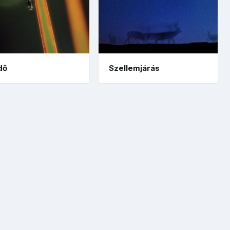
dő
Szellemjárás