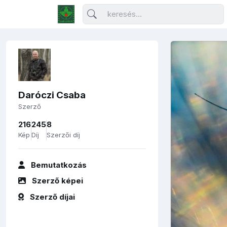
Daróczi Csaba
Szerző
216
245
8
Kép
Díj
Szerzői díj
Bemutatkozás
Szerző képei
Szerző díjai