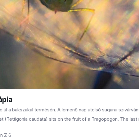
ápia
ül a bakszakál termésén. A lemenő nap utolsó sugarai szivárvá
t (Tettigonia caudata) sits on the fruit of a Tragopogon. The last
n Z 6