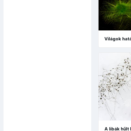
Világok hat
A libák hűlt