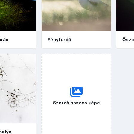
árán
Fényfürdő
Őszi
Szerző összes képe
 helye