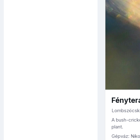
Fényter
Lombszöcske 
A bush-cricke
plant.
Gépváz: Niko