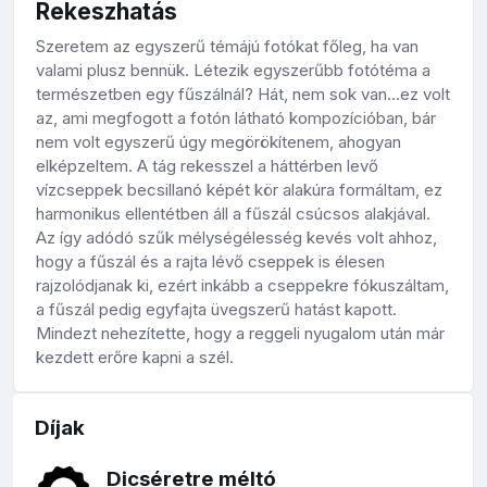
Rekeszhatás
Szeretem az egyszerű témájú fotókat főleg, ha van
valami plusz bennük. Létezik egyszerűbb fotótéma a
természetben egy fűszálnál? Hát, nem sok van…ez volt
az, ami megfogott a fotón látható kompozícióban, bár
nem volt egyszerű úgy megörökítenem, ahogyan
elképzeltem. A tág rekesszel a háttérben levő
vízcseppek becsillanó képét kör alakúra formáltam, ez
harmonikus ellentétben áll a fűszál csúcsos alakjával.
Az így adódó szűk mélységélesség kevés volt ahhoz,
hogy a fűszál és a rajta lévő cseppek is élesen
rajzolódjanak ki, ezért inkább a cseppekre fókuszáltam,
a fűszál pedig egyfajta üvegszerű hatást kapott.
Mindezt nehezítette, hogy a reggeli nyugalom után már
kezdett erőre kapni a szél.
Díjak
Dicséretre méltó