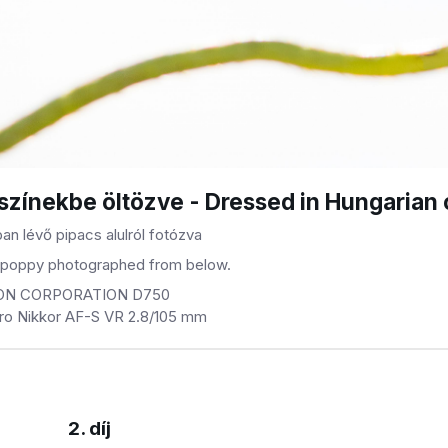
színekbe öltözve - Dressed in Hungarian 
ban lévő pipacs alulról fotózva
n poppy photographed from below.
KON CORPORATION D750
cro Nikkor AF-S VR 2.8/105 mm
2. díj