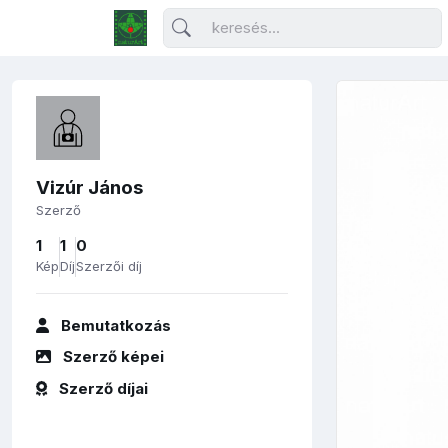
Vizúr János
Szerző
1
1
0
Kép
Díj
Szerzői díj
Bemutatkozás
Szerző képei
Szerző díjai