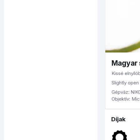
Magyar 
Kissé elnyíló
Slightly ope
Gépváz: NI
Objektív: Mi
Díjak