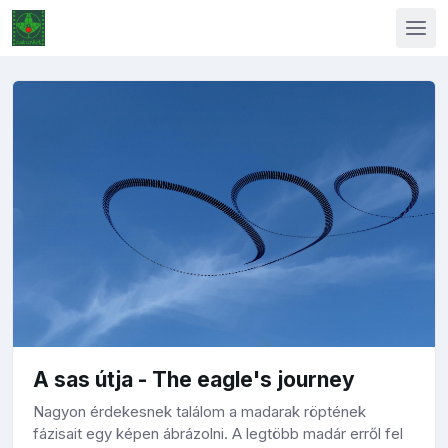
A sas útja - The eagle's journey
Nagyon érdekesnek találom a madarak röptének
fázisait egy képen ábrázolni. A legtöbb madár erről fel