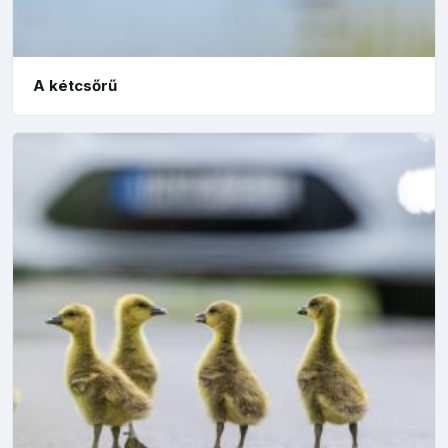
A kétcsőrű