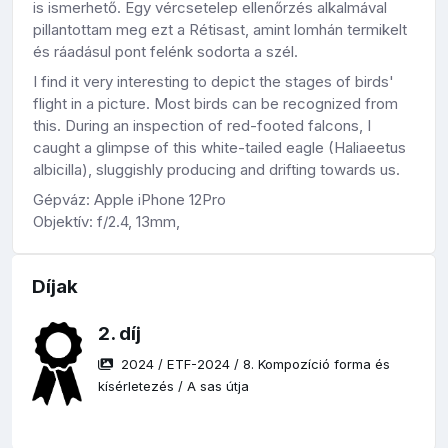
is ismerhető. Egy vércsetelep ellenőrzés alkalmával
pillantottam meg ezt a Rétisast, amint lomhán termikelt
és ráadásul pont felénk sodorta a szél.
I find it very interesting to depict the stages of birds'
flight in a picture. Most birds can be recognized from
this. During an inspection of red-footed falcons, I
caught a glimpse of this white-tailed eagle (Haliaeetus
albicilla), sluggishly producing and drifting towards us.
Gépváz: Apple iPhone 12Pro
Objektív: f/2.4, 13mm,
Díjak
2. díj
2024
/
ETF-2024
/
8. Kompozíció forma és
kísérletezés
/
A sas útja