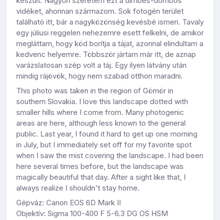
készült. Nagyon szeretem ezt a dimbes-dombos
vidéket, ahonnan származom. Sok fotogén terület
található itt, bár a nagyközönség kevésbé ismeri. Tavaly
egy júliusi reggelen nehezemre esett felkelni, de amikor
megláttam, hogy köd borítja a tájat, azonnal elindultam a
kedvenc helyemre. Többször jártam már itt, de aznap
varázslatosan szép volt a táj. Egy ilyen látvány után
mindig rájövök, hogy nem szabad otthon maradni.
This photo was taken in the region of Gömör in
southern Slovakia. I love this landscape dotted with
smaller hills where I come from. Many photogenic
areas are here, although less known to the general
public. Last year, I found it hard to get up one morning
in July, but I immediately set off for my favorite spot
when I saw the mist covering the landscape. I had been
here several times before, but the landscape was
magically beautiful that day. After a sight like that, I
always realize I shouldn't stay home.
Gépváz: Canon EOS 6D Mark II
Objektív: Sigma 100-400 F 5-6.3 DG OS HSM