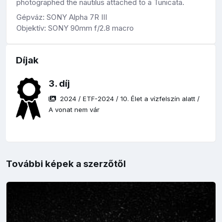
photographed the nautilus attached to a Tunicata.
Gépváz: SONY Alpha 7R III
Objektív: SONY 90mm f/2.8 macro
Díjak
3. díj
2024
/
ETF-2024
/
10. Élet a vízfelszín alatt
/
A vonat nem vár
További képek a szerzőtől