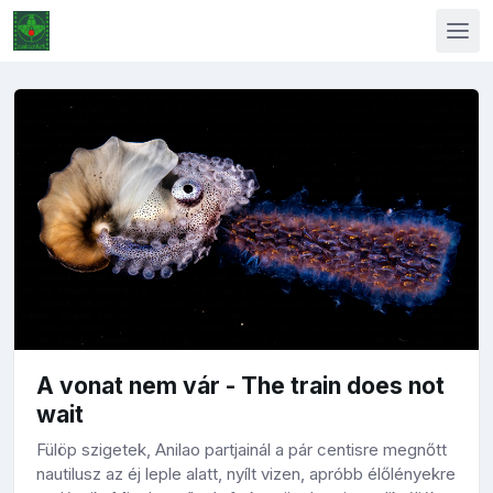
A vonat nem vár - The train does not
wait
Fülöp szigetek, Anilao partjainál a pár centisre megnőtt
nautilusz az éj leple alatt, nyílt vizen, apróbb élőlényekre