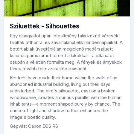
Sziluettek - Silhouettes
Egy elhagyatott ipari létesítmény falai között vércsék
találtak otthonra, és zavartalanul élik mindennapjaikat. A
betört ablak üvegtábláján megjelenő madársziluett
különös párhuzamot teremt a lakókkal – a pillanatot
csupán a véletlen formálta meg. A fények és árnyékok
tánca tovább fokozza a kép líraiságát.
Kestrels have made their home within the walls of an
abandoned industrial building, living out their days
undisturbed. The bird's silhouette, cast on a broken
windowpane, creates a curious parallel with the human
inhabitants—a moment shaped purely by chance. The
dance of light and shadow further enhances the
image's poetic quality.
Gépváz: Canon EOS R6