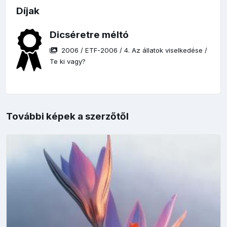
Díjak
Dicséretre méltó
2006
/
ETF-2006
/
4. Az állatok viselkedése
/
Te ki vagy?
További képek a szerzőtől