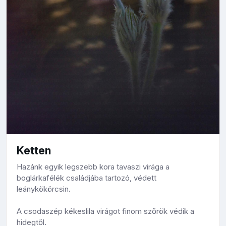
Ketten
Hazánk egyik legszebb kora tavaszi virága a
boglárkafélék családjába tartozó, védett
leánykökörcsin.
A csodaszép kékeslila virágot finom szőrök védik a
hidegtől.