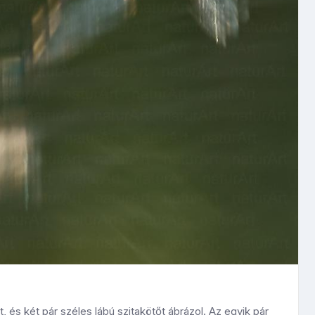
és két pár széles lábú szitakötőt ábrázol. Az egyik pár