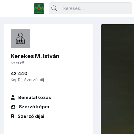
Kerekes M. István
Szerző
42
44
0
Kép
Díj
Szerzői díj
Bemutatkozás
Szerző képei
Szerző díjai