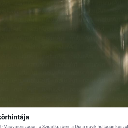
 körhintája
-Magyarországon, a Szigetközben, a Duna egyik holtágán készült, 