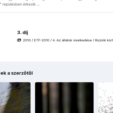
 repülésben érkezik ...
3. díj
2010
/
ETF-2010
/
4. Az állatok viselkedése
/
Illúziók kör
ek a szerzőtől