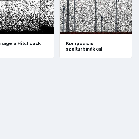
age à Hitchcock
Kompozíció
szélturbinákkal