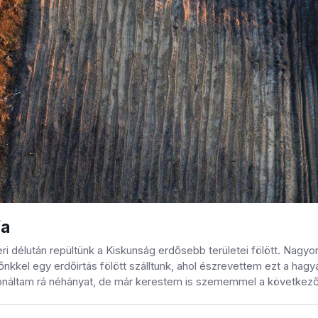
fa
 délután repültünk a Kiskunság erdősebb területei fölött. Nagyon vá
őnkkel egy erdőirtás fölött szálltunk, ahol észrevettem ezt a ha
náltam rá néhányat, de már kerestem is szememmel a következő