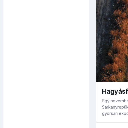
Hagyás
Egy novemberi
Sárkányrepül
gyorsan expo