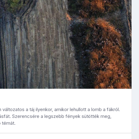
ltozatos a táj ilyenkor, amikor lehullott a lomb a fákról.
gyásfát. Szerencsére a legszebb fények sütötték meg,
 témát.