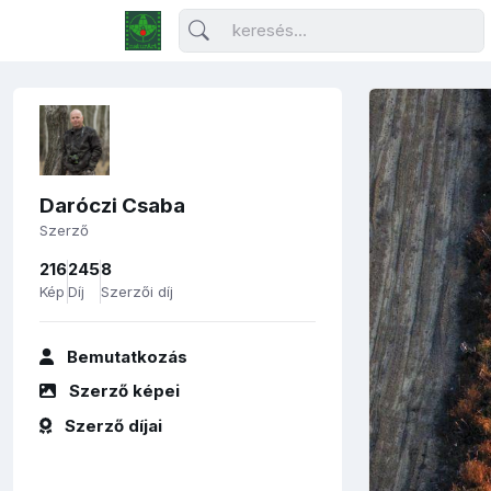
Daróczi Csaba
Szerző
216
245
8
Kép
Díj
Szerzői díj
Bemutatkozás
Szerző képei
Szerző díjai