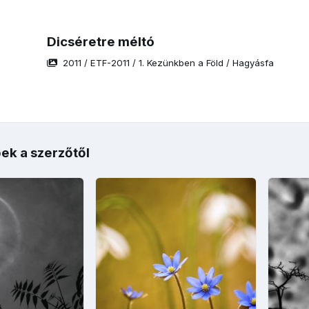
Dicséretre méltó
2011
/
ETF-2011
/
1. Kezünkben a Föld
/
Hagyásfa
ek a szerzőtől