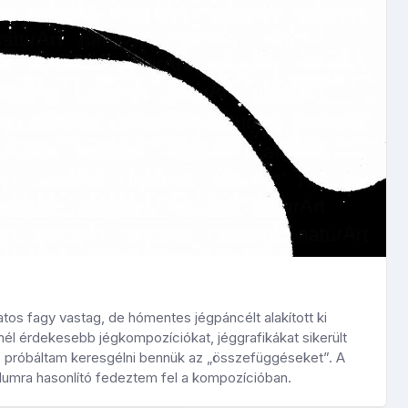
s fagy vastag, de hómentes jégpáncélt alakított ki
l érdekesebb jégkompozíciókat, jéggrafikákat sikerült
próbáltam keresgélni bennük az „összefüggéseket”. A
bólumra hasonlító fedeztem fel a kompozícióban.