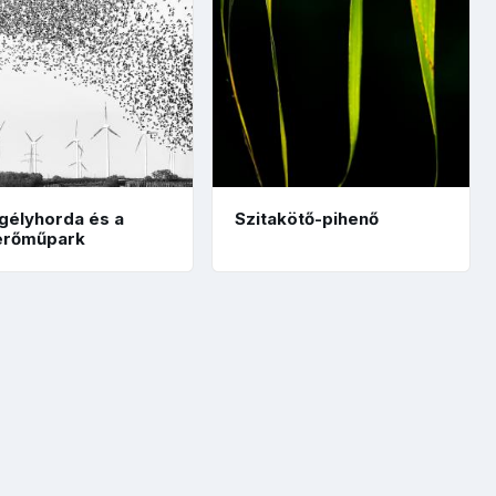
gélyhorda és a
Szitakötő-pihenő
erőműpark