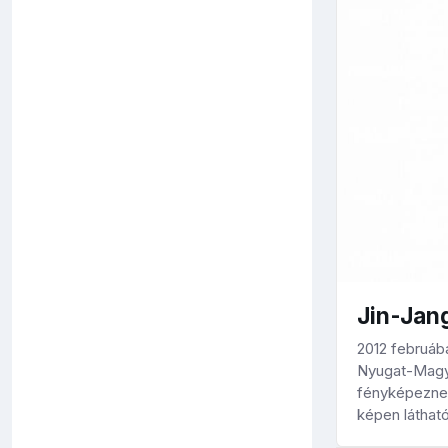
Jin-Jan
2012 februáb
Nyugat-Magya
fényképeznem
képen látható