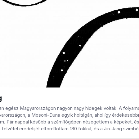
g
an egész Magyarországon nagyon nagy hidegek voltak. A folyamato
rországon, a Mosoni-Duna egyik holtágán, ahol így érdekesebbné
. Pár nappal később a számítógépen nézegettem a képeket, és 
 felvétel eredetijét elfordítottam 180 fokkal, és a Jin-Jang szim