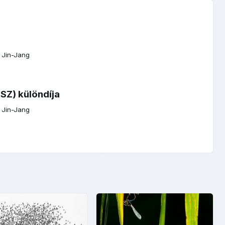
/
Jin-Jang
Z) különdíja
/
Jin-Jang