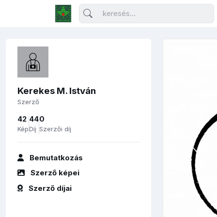
Kerekes M. István
Szerző
42
44
0
Kép
Díj
Szerzői díj
Bemutatkozás
Szerző képei
Szerző díjai