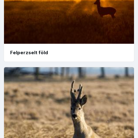
Felperzselt föld