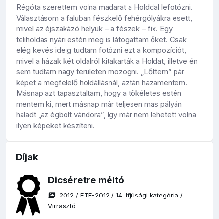
Régóta szerettem volna madarat a Holddal lefotózni.
Választásom a faluban fészkelő fehérgólyákra esett,
mivel az éjszakázó helyük – a fészek – fix. Egy
teliholdas nyári estén meg is látogattam őket. Csak
elég kevés ideig tudtam fotózni ezt a kompozíciót,
mivel a házak két oldalról kitakarták a Holdat, illetve én
sem tudtam nagy területen mozogni. „Lőttem” pár
képet a megfelelő holdállásnál, aztán hazamentem.
Másnap azt tapasztaltam, hogy a tökéletes estén
mentem ki, mert másnap már teljesen más pályán
haladt „az égbolt vándora”, így már nem lehetett volna
ilyen képeket készíteni.
Díjak
Dicséretre méltó
2012
/
ETF-2012
/
14. Ifjúsági kategória
/
Virrasztó