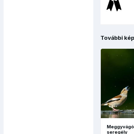
További kép
Meggyvágó 
seregély