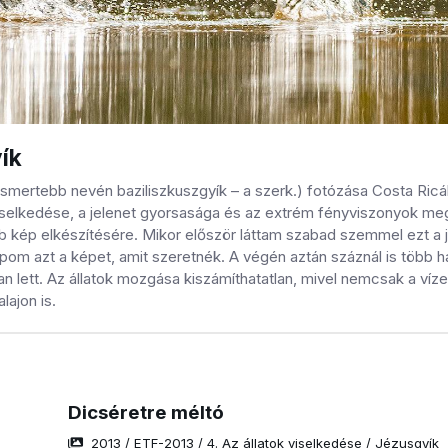
ík
(ismertebb nevén baziliszkuszgyík – a szerk.) fotózása Costa Ric
selkedése, a jelenet gyorsasága és az extrém fényviszonyok megta
b kép elkészítésére. Mikor először láttam szabad szemmel ezt a j
apom azt a képet, amit szeretnék. A végén aztán száznál is több 
an lett. Az állatok mozgása kiszámíthatatlan, mivel nemcsak a víze
lajon is.
Dicséretre méltó
2013
/
ETF-2013
/
4. Az állatok viselkedése
/
Jézusgyík