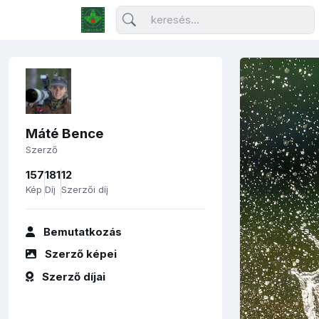
Máté Bence
Szerző
157
181
12
Kép
Díj
Szerzői díj
Bemutatkozás
Szerző képei
Szerző díjai