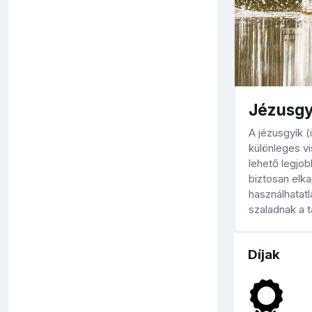
Jézusgy
A jézusgyík 
különleges vi
lehető legjob
biztosan elk
használhatatl
szaladnak a ta
Díjak