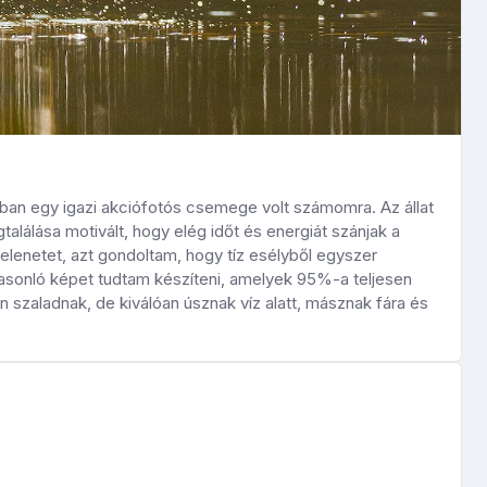
ában egy igazi akciófotós csemege volt számomra. Az állat
lálása motivált, hogy elég időt és energiát szánjak a
elenetet, azt gondoltam, hogy tíz esélyből egyszer
hasonló képet tudtam készíteni, amelyek 95%-a teljesen
n szaladnak, de kiválóan úsznak víz alatt, másznak fára és