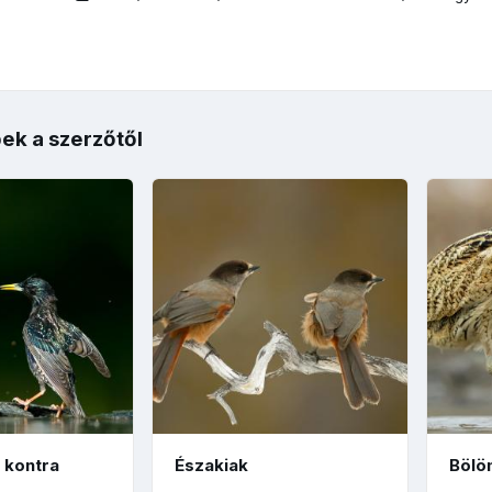
ek a szerzőtől
kontra
Északiak
Bölö