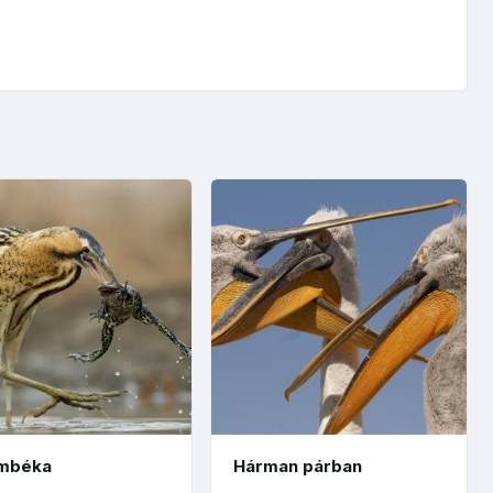
mbéka
Hárman párban