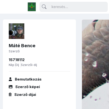
Máté Bence
Szerző
157
181
12
Kép
Díj
Szerzői díj
Bemutatkozás
Szerző képei
Szerző díjai