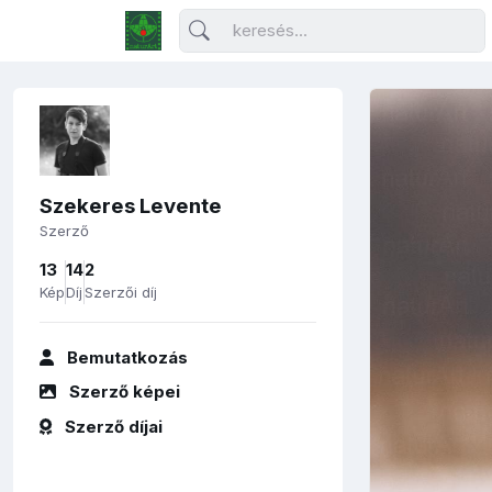
Szekeres Levente
Szerző
13
14
2
Kép
Díj
Szerzői díj
Bemutatkozás
Szerző képei
Szerző díjai