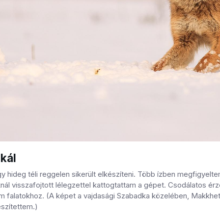
kál
gy hideg téli reggelen sikerült elkészíteni. Több ízben megfigyelt
nál visszafojtott lélegzettel kattogtattam a gépet. Csodálatos ér
m falatokhoz. (A képet a vajdasági Szabadka közelében, Makkhetes
szítettem.)