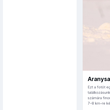
Aranysa
Ezt a fotót e
találkozásunk
számára fino
7–8 km-re ké