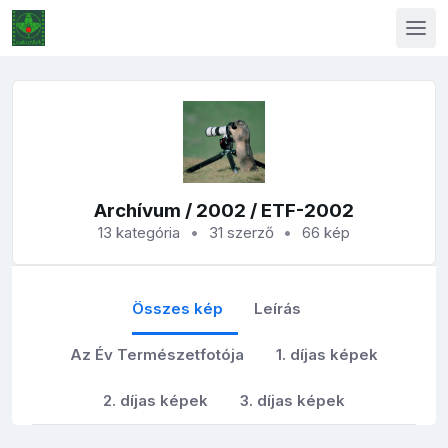
Archívum
/
2002
/ ETF-2002
13 kategória
31 szerző
66 kép
Összes kép
Leírás
Az Év Természetfotója
1. díjas képek
2. díjas képek
3. díjas képek