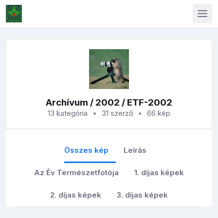
Archívum
/
2002
/ ETF-2002
13 kategória
31 szerző
66 kép
Összes kép
Leírás
Az Év Természetfotója
1. díjas képek
2. díjas képek
3. díjas képek