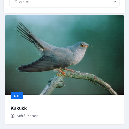
Összes
1. díj
Kakukk
Máté Bence