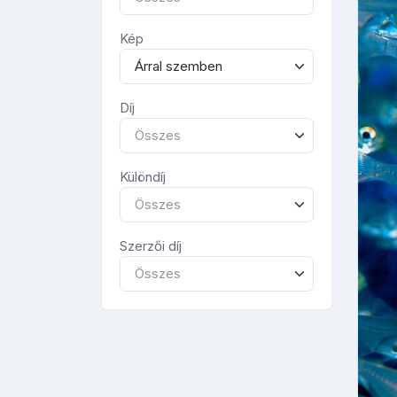
Kép
Árral szemben
Díj
Összes
Különdíj
Összes
Szerzői díj
Összes