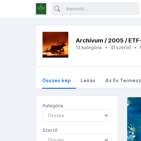
Archívum
/
2005
/ ETF
13 kategória
41 szerző
Összes kép
Leírás
Az Év Termész
Kategória
Összes
Szerző
Összes