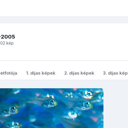
-2005
102 kép
etfotója
1. díjas képek
2. díjas képek
3. díjas ké