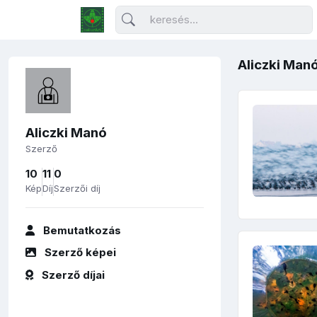
Aliczki Manó
Aliczki Manó
Szerző
10
11
0
Kép
Díj
Szerzői díj
Bemutatkozás
Szerző képei
Szerző díjai