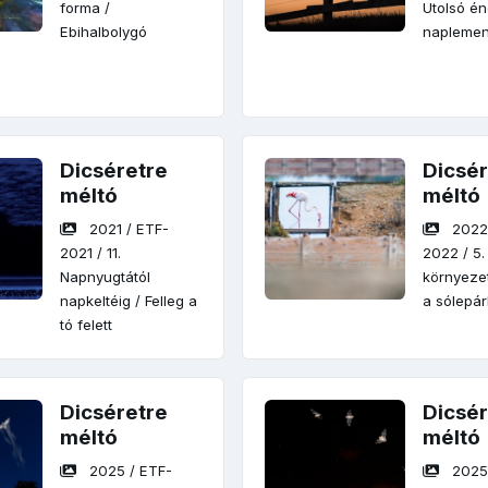
forma
/
Utolsó é
Ebihalbolygó
naplement
Dicséretre
Dicsér
méltó
méltó
2021
/
ETF-
202
2021
/
11.
2022
/
5.
Napnyugtától
környeze
napkeltéig
/
Felleg a
a sólepár
tó felett
Dicséretre
Dicsér
méltó
méltó
2025
/
ETF-
202