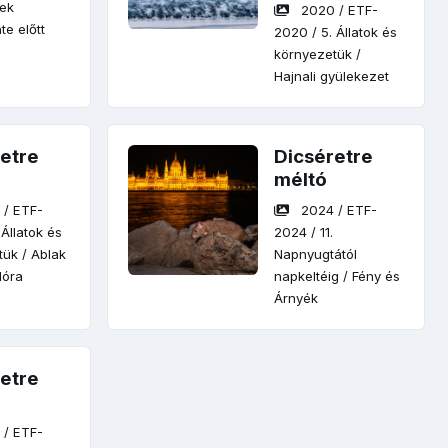
nek
2020
/
ETF-
e előtt
2020
/
5. Állatok és
környezetük
/
Hajnali gyülekezet
etre
Dicséretre
méltó
2
/
ETF-
2024
/
ETF-
 Állatok és
2024
/
11.
tük
/
Ablak
Napnyugtától
lóra
napkeltéig
/
Fény és
Árnyék
etre
5
/
ETF-