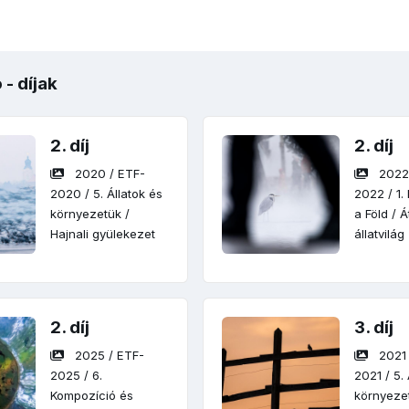
 - díjak
2. díj
2. díj
2020
/
ETF-
202
2020
/
5. Állatok és
2022
/
1
környezetük
/
a Föld
/
Á
Hajnali gyülekezet
állatvilág
2. díj
3. díj
2025
/
ETF-
2021
2025
/
6.
2021
/
5.
Kompozíció és
környeze