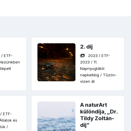
2. díj
2
/
ETF-
2023
/
ETF-
. Kezünkben
2023
/
11.
tlépett
Napnyugtától
napkeltéig
/
Tűzön-
vízen át
A naturArt
különdíja, „Dr.
/
ETF-
Tildy Zoltán-
 Állatok és
díj”
tük
/