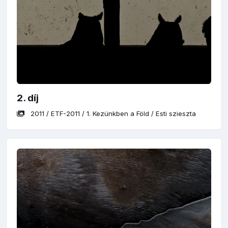
2. díj
2011
/
ETF-2011
/
1. Kezünkben a Föld
/
Esti szieszta