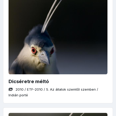
Dicséretre méltó
2010
/
ETF-2010
/
5. Az állatok szemtől szemben
/
Indián porté