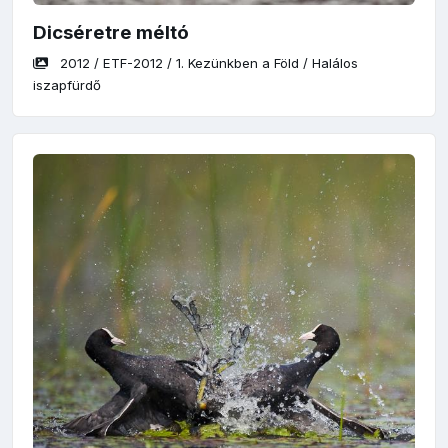
Dicséretre méltó
2012
/
ETF-2012
/
1. Kezünkben a Föld
/
Halálos
iszapfürdő