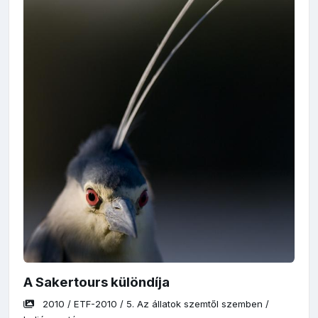
A Sakertours különdíja
2010
/
ETF-2010
/
5. Az állatok szemtől szemben
/