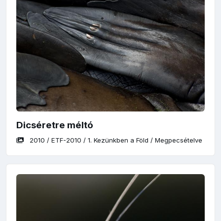
Dicséretre méltó
2010
/
ETF-2010
/
1. Kezünkben a Föld
/
Megpecsételve