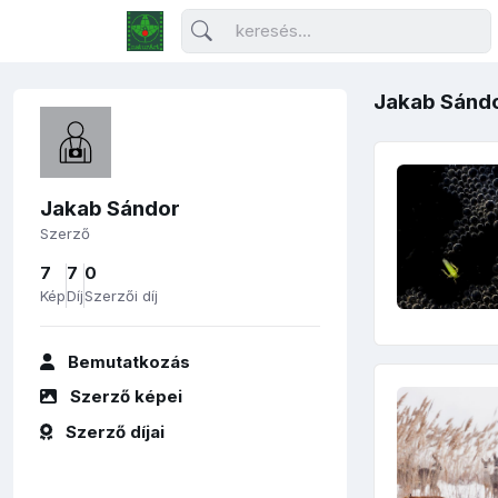
Jakab Sándor
Jakab Sándor
Szerző
7
7
0
Kép
Díj
Szerzői díj
Bemutatkozás
Szerző képei
Szerző díjai