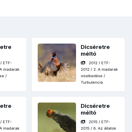
etre
Dicséretre
méltó
/
ETF-
2012
/
ETF-
 A madarak
2012
/
2. A madarak
ése
/
viselkedése
/
Turbulencia
etre
Dicséretre
méltó
/
ETF-
2015
/
ETF-
 A madarak
2015
/
6. Az állatok