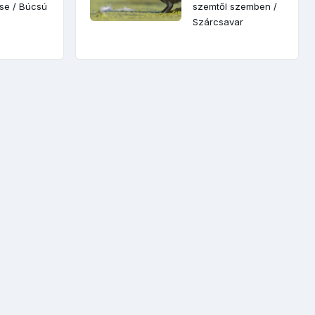
ése
/
Búcsú
szemtől szemben
/
Szárcsavar