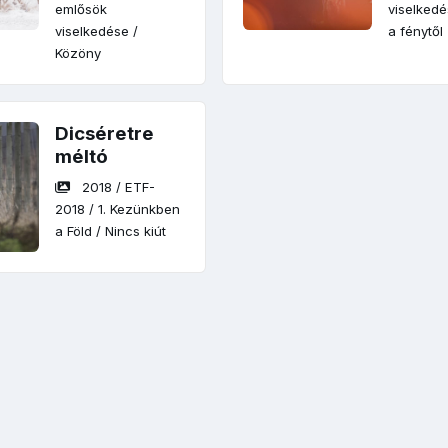
emlősök
viselked
viselkedése
/
a fénytől
Közöny
Dicséretre
méltó
2018
/
ETF-
2018
/
1. Kezünkben
a Föld
/
Nincs kiút