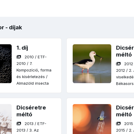
 - díjak
1. díj
Dicsér
méltó
2010
/
ETF-
2010
/
7.
2012
Kompozíció, forma
2012
/
2.
és kísérletezés
/
viselked
Almazöld insecta
Békasors
Dicséretre
Dicsér
méltó
méltó
2013
/
ETF-
2015
2013
/
3. Az
2015
/
2.