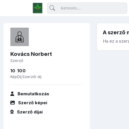
A szerző 
Ha ez a szerz
Kovács Norbert
Szerző
10
10
0
Kép
Díj
Szerzői díj
Bemutatkozás
Szerző képei
Szerző díjai